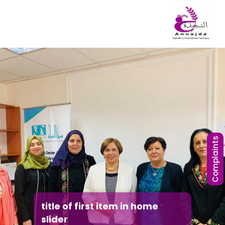
Complaints
title of first item in home
slider