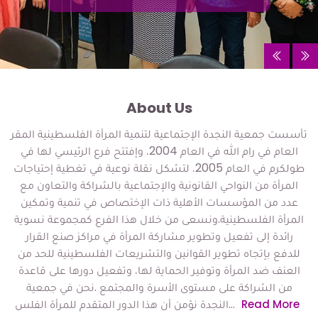
About Us
تأسست جمعية النجدة الإجتماعية لتنمية المرأة الفلسطينية المقر
العام في رام الله في العام 2004، وإفتتح فرع الرئيسي لها في
طولكرم في العام 2005، لتشكل نقلة نوعية في تغطية إحتياجات
المرأة من النواحي القانونية والإجتماعية بالشراكة والتعاون مع
عدد من المؤسسات الأهلية ذات الإختصاص في تنمية وتمكين
المرأة الفلسطينية.ونسعى من خلال هذا الفرع كمجموعة نسوية
رائدة إلى تفعيل وتطوير مشاركة المرأة في مراكز صنع القرار
للدفع بإتجاه تطوير القوانين والتشريعات الفلسطينية للحد من
العنف ضد المرأة وتوفير الحماية لها، وتفعيل دورها على قاعدة
من الشراكة على مستوى الأسرة والمجتمع .نحن في جمعية
النجدة نؤمن أن هذا الدور المتقدم للمرأة الفلس...
Read More